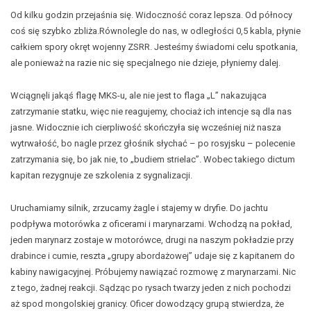
Od kilku godzin przejaśnia się. Widoczność coraz lepsza. Od północy
coś się szybko zbliża.Równolegle do nas, w odległości 0,5 kabla, płynie
całkiem spory okręt wojenny ZSRR. Jesteśmy świadomi celu spotkania,
ale ponieważ na razie nic się specjalnego nie dzieje, płyniemy dalej.
Wciągnęli jakąś flagę MKS-u, ale nie jest to flaga „L” nakazująca
zatrzymanie statku, więc nie reagujemy, chociaż ich intencje są dla nas
jasne. Widocznie ich cierpliwość skończyła się wcześniej niż nasza
wytrwałość, bo nagle przez głośnik słychać – po rosyjsku – polecenie
zatrzymania się, bo jak nie, to „budiem strielac”. Wobec takiego dictum
kapitan rezygnuje ze szkolenia z sygnalizacji.
Uruchamiamy silnik, zrzucamy żagle i stajemy w dryfie. Do jachtu
podpływa motorówka z oficerami i marynarzami. Wchodzą na pokład,
jeden marynarz zostaje w motorówce, drugi na naszym pokładzie przy
drabince i cumie, reszta „grupy abordażowej” udaje się z kapitanem do
kabiny nawigacyjnej. Próbujemy nawiązać rozmowę z marynarzami. Nic
z tego, żadnej reakcji. Sądząc po rysach twarzy jeden z nich pochodzi
aż spod mongolskiej granicy. Oficer dowodzący grupą stwierdza, że