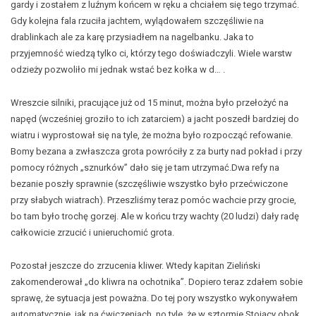
gardy i zostałem z luźnym końcem w ręku a chciałem się tego trzymać.
Gdy kolejna fala rzuciła jachtem, wylądowałem szczęśliwie na
drablinkach ale za karę przysiadłem na nagelbanku. Jaka to
przyjemność wiedzą tylko ci, którzy tego doświadczyli. Wiele warstw
odzieży pozwoliło mi jednak wstać bez kołka w d… .
Wreszcie silniki, pracujące już od 15 minut, można było przełożyć na
napęd (wcześniej groziło to ich zatarciem) a jacht poszedł bardziej do
wiatru i wyprostował się na tyle, że można było rozpocząć refowanie.
Bomy bezana a zwłaszcza grota powróciły z za burty nad pokład i przy
pomocy różnych „sznurków” dało się je tam utrzymać.Dwa refy na
bezanie poszły sprawnie (szczęśliwie wszystko było przećwiczone
przy słabych wiatrach). Przeszliśmy teraz pomóc wachcie przy grocie,
bo tam było trochę gorzej. Ale w końcu trzy wachty (20 ludzi) dały radę
całkowicie zrzucić i unieruchomić grota.
Pozostał jeszcze do zrzucenia kliwer. Wtedy kapitan Zieliński
zakomenderował „do kliwra na ochotnika”. Dopiero teraz zdałem sobie
sprawę, że sytuacja jest poważna. Do tej pory wszystko wykonywałem
automatycznie, jak na ćwiczeniach, no tyle, że w sztormie.Stojący obok