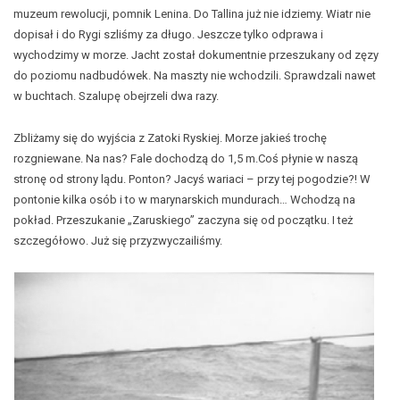
muzeum rewolucji, pomnik Lenina. Do Tallina już nie idziemy. Wiatr nie
dopisał i do Rygi szliśmy za długo. Jeszcze tylko odprawa i
wychodzimy w morze. Jacht został dokumentnie przeszukany od zęzy
do poziomu nadbudówek. Na maszty nie wchodzili. Sprawdzali nawet
w buchtach. Szalupę obejrzeli dwa razy.
Zbliżamy się do wyjścia z Zatoki Ryskiej. Morze jakieś trochę
rozgniewane. Na nas? Fale dochodzą do 1,5 m.Coś płynie w naszą
stronę od strony lądu. Ponton? Jacyś wariaci – przy tej pogodzie?! W
pontonie kilka osób i to w marynarskich mundurach… Wchodzą na
pokład. Przeszukanie „Zaruskiego” zaczyna się od początku. I też
szczegółowo. Już się przyzwyczailiśmy.