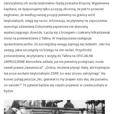
naruszyliśmy ich wody terytorialne i będą poważne kłopoty. Wyjaśnienia
kapitana, że dysponujemy tylko pozycją zliczoną, że jest to przecież
żaglowiec, że według naszej pozycji jesteśmy na granicy wód
terytorialnych, zdają się na nic. Informacja, że płyniemy na zaproszenie
wywołuje zdziwienie.Dokumenty papierowe nie stanowią
wystarczającego dowodu. Łączą się z brzegiem i czekamy kilkadziesiąt
minut na potwierdzenie z Tallina. W międzyczasie następuje
sprawdzanie jachtu. Ze szczególną uwagą zajmują się radarem. Jaki ma
zasięg, jakie szczegóły na brzegu na nim widać. Przychodzi
potwierdzenie, że płyniemy z wizytą do Tallina na OFICJALNE
ZAPROSZENIE.Atmosfera zelżała, już nie jesteśmy podejrzani, może
nawet prawie „tawariszczi”. „Dobra, możecie płynąć dalej, ale trzymajcie
się poza wodami terytorialnymi ZSRR, bo was znowu zatrzymają”. Na
koniec pytają jeszcze „No, gienerał to my znajem szto eta, ale paciemu
on zaruski?” To pytanie będzie się często pojawiać w czasie pobytu w
Rydze.