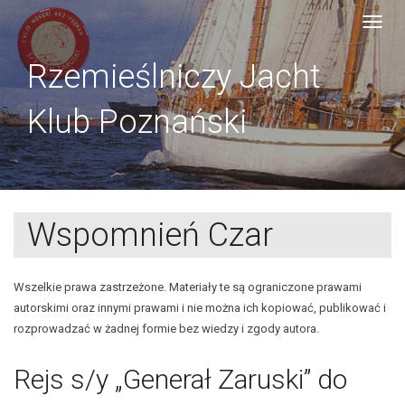
Skip
Toggl
to
navig
content
Rzemieślniczy Jacht
Klub Poznański
Wspomnień Czar
Wszelkie prawa zastrzeżone. Materiały te są ograniczone prawami
autorskimi oraz innymi prawami i nie można ich kopiować, publikować i
rozprowadzać w żadnej formie bez wiedzy i zgody autora.
Rejs s/y „Generał Zaruski” do