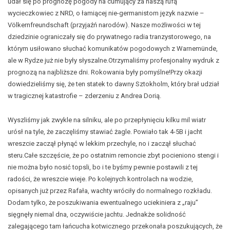
udał się po prognozę pogody na cumujący za naszą rufą
wycieczkowiec z NRD, o łamiącej nie-germanistom język nazwie –
Völkernfreundschaft (przyjaźń narodów). Nasze możliwości w tej
dziedzinie ograniczały się do prywatnego radia tranzystorowego, na
którym usiłowano słuchać komunikatów pogodowych z Warnemünde,
ale w Rydze już nie były słyszalne.Otrzymaliśmy profesjonalny wydruk z
prognozą na najbliższe dni. Rokowania były pomyślne!Przy okazji
dowiedzieliśmy się, że ten statek to dawny Sztokholm, który brał udział
w tragicznej katastrofie – zderzeniu z Andrea Dorią.
Wyszliśmy jak zwykle na silniku, ale po przepłynięciu kilku mil wiatr
urósł na tyle, że zaczęliśmy stawiać żagle. Powiało tak 4-5B i jacht
wreszcie zaczął płynąć w lekkim przechyle, no i zaczął słuchać
steru.Całe szczęście, że po ostatnim remoncie zbyt pocieniono stengi i
nie można było nosić topsli, bo i te byśmy pewnie postawili z tej
radości, że wreszcie wieje. Po kolejnych kontrolach na wodzie,
opisanych już przez Rafała, wachty wróciły do normalnego rozkładu.
Dodam tylko, że poszukiwania ewentualnego uciekiniera z „raju”
sięgnęły niemal dna, oczywiście jachtu. Jednakże solidność
zalegającego tam łańcucha kotwicznego przekonała poszukujących, że