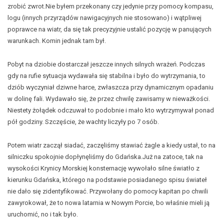
zrobić zwrot.Nie byłem przekonany czy jedynie przy pomocy kompasu,
logu (innych przyrządów nawigacyjnych nie stosowano) i wątpliwej
poprawce na wiatr, da się tak precyzyjnie ustalić pozycję w panujących
warunkach. Komin jednak tam był.
Pobyt na dziobie dostarczał jeszcze innych silnych wrażeń. Podczas
gdy na rufie sytuacja wydawała się stabilna i było do wytrzymania, to
dziób wyczyniał dziwne harce, zwłaszcza przy dynamicznym opadaniu
w dolinę fali. Wydawało się, że przez chwilę zawisamy w nieważkości.
Niestety żołądek odczuwał to podobnie i mało kto wytrzymywał ponad
pół godziny. Szczęście, że wachty liczyły po 7 osób.
Potem wiatr zaczął siadać, zaczęliśmy stawiać żagle a kiedy ustał, to na
silniczku spokojnie dopłynęliśmy do Gdańska.Już na zatoce, tak na
wysokości Krynicy Morskiej konsternację wywołało silne światło z
kierunku Gdańska, którego na podstawie posiadanego spisu świateł
nie dało się zidentyfikować. Przywołany do pomocy kapitan po chwili
zawyrokował, że to nowa latarnia w Nowym Porcie, bo właśnie mieli ją
uruchomić, no i tak było.