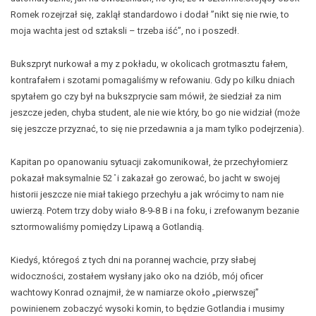
Romek rozejrzał się, zaklął standardowo i dodał ”nikt się nie rwie, to
moja wachta jest od sztaksli – trzeba iść”, no i poszedł.
Bukszpryt nurkował a my z pokładu, w okolicach grotmasztu fałem,
kontrafałem i szotami pomagaliśmy w refowaniu. Gdy po kilku dniach
spytałem go czy był na bukszprycie sam mówił, że siedział za nim
jeszcze jeden, chyba student, ale nie wie który, bo go nie widział (może
się jeszcze przyznać, to się nie przedawnia a ja mam tylko podejrzenia).
Kapitan po opanowaniu sytuacji zakomunikował, że przechyłomierz
pokazał maksymalnie 52 ̊ i zakazał go zerować, bo jacht w swojej
historii jeszcze nie miał takiego przechyłu a jak wrócimy to nam nie
uwierzą. Potem trzy doby wiało 8-9-8 B i na foku, i zrefowanym bezanie
sztormowaliśmy pomiędzy Lipawą a Gotlandią.
Kiedyś, któregoś z tych dni na porannej wachcie, przy słabej
widoczności, zostałem wysłany jako oko na dziób, mój oficer
wachtowy Konrad oznajmił, że w namiarze około „pierwszej”
powinienem zobaczyć wysoki komin, to będzie Gotlandia i musimy