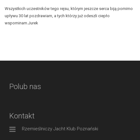
Wszystkich uczestników tego rejsu, którym jeszcze serca biją pomimo
upływu 30 lat pozdrawiam, a tych którzy już odeszli ciepło
wspominam.Jurek
Polub nas
Kontakt
Rzemieślniczy Jacht Klub Poznański