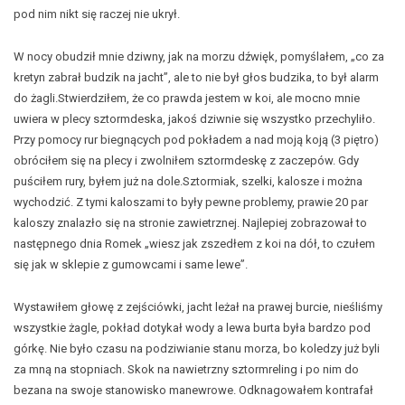
pod nim nikt się raczej nie ukrył.
W nocy obudził mnie dziwny, jak na morzu dźwięk, pomyślałem, „co za
kretyn zabrał budzik na jacht”, ale to nie był głos budzika, to był alarm
do żagli.Stwierdziłem, że co prawda jestem w koi, ale mocno mnie
uwiera w plecy sztormdeska, jakoś dziwnie się wszystko przechyliło.
Przy pomocy rur biegnących pod pokładem a nad moją koją (3 piętro)
obróciłem się na plecy i zwolniłem sztormdeskę z zaczepów. Gdy
puściłem rury, byłem już na dole.Sztormiak, szelki, kalosze i można
wychodzić. Z tymi kaloszami to były pewne problemy, prawie 20 par
kaloszy znalazło się na stronie zawietrznej. Najlepiej zobrazował to
następnego dnia Romek „wiesz jak zszedłem z koi na dół, to czułem
się jak w sklepie z gumowcami i same lewe”.
Wystawiłem głowę z zejściówki, jacht leżał na prawej burcie, nieśliśmy
wszystkie żagle, pokład dotykał wody a lewa burta była bardzo pod
górkę. Nie było czasu na podziwianie stanu morza, bo koledzy już byli
za mną na stopniach. Skok na nawietrzny sztormreling i po nim do
bezana na swoje stanowisko manewrowe. Odknagowałem kontrafał