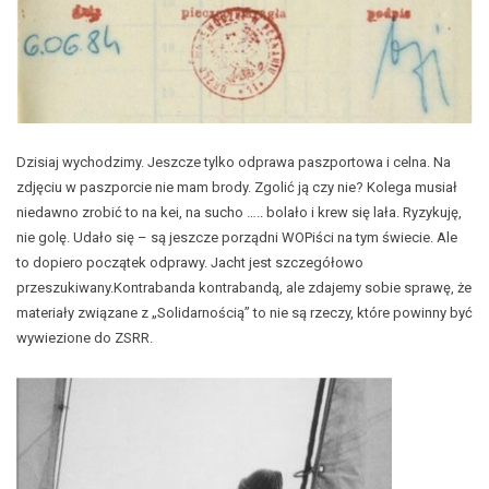
Dzisiaj wychodzimy. Jeszcze tylko odprawa paszportowa i celna. Na
zdjęciu w paszporcie nie mam brody. Zgolić ją czy nie? Kolega musiał
niedawno zrobić to na kei, na sucho ….. bolało i krew się lała. Ryzykuję,
nie golę. Udało się – są jeszcze porządni WOPiści na tym świecie. Ale
to dopiero początek odprawy. Jacht jest szczegółowo
przeszukiwany.Kontrabanda kontrabandą, ale zdajemy sobie sprawę, że
materiały związane z „Solidarnością” to nie są rzeczy, które powinny być
wywiezione do ZSRR.